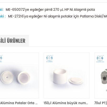
i:
ME-650072'ye eşdeğer pimli 270 μL HP Ni Alaşımlı pota
ki :
ME-27216'ya eşdeğer Ni alaşımlı potalar için Patlama Diski/
GILI ÜRÜNLER
70μl Alümina Potalar Orta Kapaklı ME-00024123 Mettler Toledo TGA/Örnek Robot için
150μl Alümina büyük numune tava potaları, Mettler Toledo için kapaklı ME-00024124