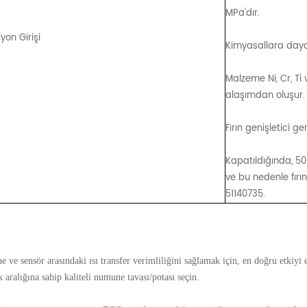
MPa'dır.
yon Girişi
Kimyasallara daya
Malzeme Ni, Cr, Ti 
alaşımdan oluşur. 
Fırın genişletici ger
Kapatıldığında, 500
ve bu nedenle fırın
51140735.
 ve sensör arasındaki ısı transfer verimliliğini sağlamak için, en doğru etkiyi
k aralığına sahip kaliteli numune tavası/potası seçin.