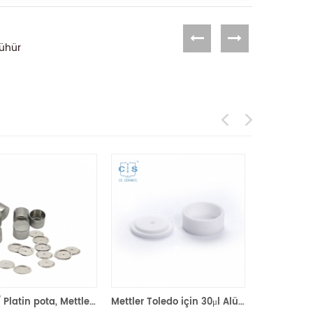
Mühür
70ul PT/ Platin pota, Mettler toledo için kapaklı ME-51119654 (Numune tavaları)
Mettler Toledo için 30μl Alümina potaları küçük kapaklı ME-51140843 (Numune tavaları)