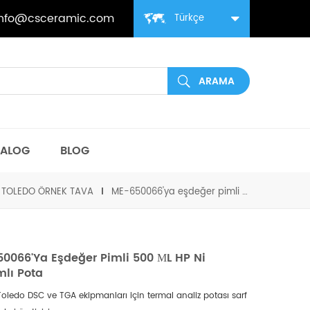
info@csceramic.com
Türkçe
TALOG
BLOG
 TOLEDO ÖRNEK TAVA
ME-650066'ya eşdeğer pimli 500 μL HP Ni Alaşımlı pota
0066'ya Eşdeğer Pimli 500 ΜL HP Ni
mlı Pota
Toledo DSC ve TGA ekipmanları için termal analiz potası sarf