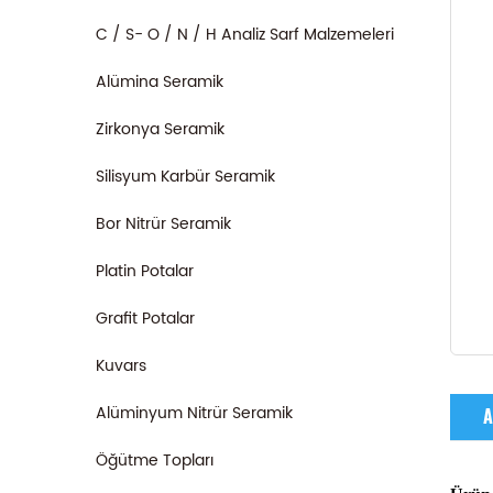
C / S- O / N / H Analiz Sarf Malzemeleri
Alümina Seramik
Zirkonya Seramik
Silisyum Karbür Seramik
Bor Nitrür Seramik
Platin Potalar
Grafit Potalar
Kuvars
Alüminyum Nitrür Seramik
A
Öğütme Topları