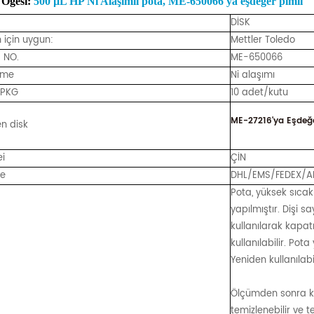
Öğesi:
500 µL HP Ni Alaşımlı pota, ME-650066'ya eşdeğer pimli
DİSK
 için uygun:
Mettler Toledo
 NO.
ME-650066
eme
Ni alaşımı
/PKG
10 adet/kutu
ME-27216'ya Eşdeğe
en disk
i
ÇİN
ye
DHL/EMS/FEDEX/AR
Pota, yüksek sıcak
yapılmıştır. Dişi 
kullanılarak kapat
kullanılabilir. Pota 
Yeniden kullanılabi
Ölçümden sonra kroz
temizlenebilir ve t