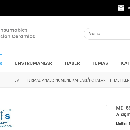
Consumables
cision Ceramics
R
ENSTRÜMANLAR
HABER
TEMAS
KA
EV
TERMAL ANALIZ NUMUNE KAPLARI/POTALARI
METTLER
ME-65
Alaşı
Mettler 