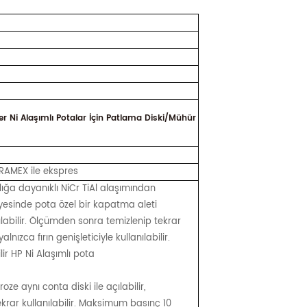
r Ni Alaşımlı Potalar İçin Patlama Diski/Mühür
AMEX ile ekspres
lığa dayanıklı NiCr TiAl alaşımından
sayesinde pota özel bir kapatma aleti
ılabilir. Ölçümden sonra temizlenip tekrar
yalnızca fırın genişleticiyle kullanılabilir.
lir HP Ni Alaşımlı pota
e aynı conta diski ile açılabilir,
ekrar kullanılabilir. Maksimum basınç 10