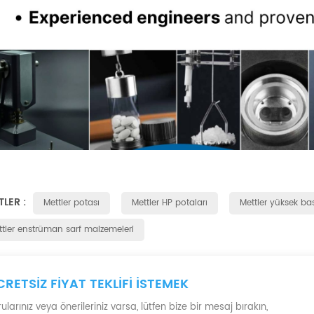
TLER :
Mettler potası
Mettler HP potaları
Mettler yüksek bas
ttler enstrüman sarf malzemeleri
CRETSIZ FIYAT TEKLIFI ISTEMEK
ularınız veya önerileriniz varsa, lütfen bize bir mesaj bırakın,