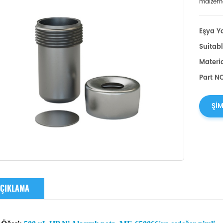
malzemel
Eşya Yo
Suitabl
Materia
Part N
ŞIM
ÇIKLAMA