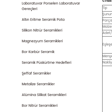
Ürün 
Laboratuvar Porselen Laboratuvar
Tip
Gereçleri
Şunun
Altın Eritme Seramik Pota
Parça
Malz
Silikon Nitrür Seramikleri
Adet
Magnezyum Seramikleri
Eşleş
Bor Karbür Seramik
Menşe
Seramik Püskürtme Hedefleri
Nakli
Şeffaf Seramikler
Metalize Seramikler
Alümina Silikat Seramikleri
Bor Nitrür Seramikleri