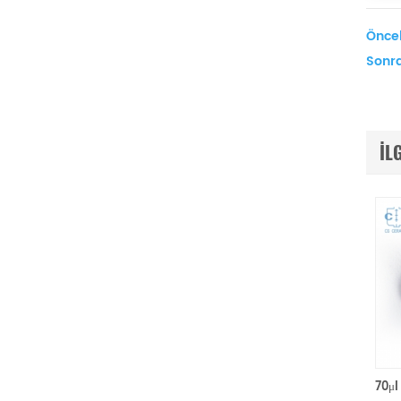
Öncek
Sonra
IL
Mettler Toledo için kapaklı 50μl Alümina pota D5.4 * 3.5mm