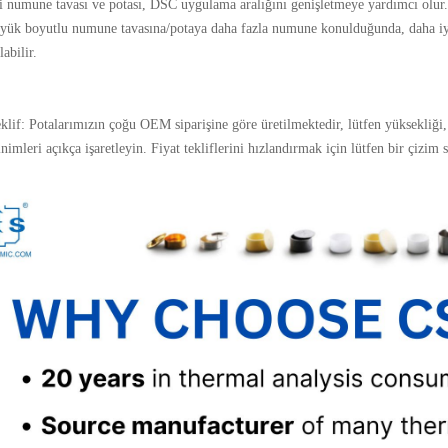
li numune tavası ve potası, DSC uygulama aralığını genişletmeye yardımcı olur
üyük boyutlu numune tavasına/potaya daha fazla numune konulduğunda, daha iyi 
labilir.
klif: Potalarımızın çoğu OEM siparişine göre üretilmektedir, lütfen yüksekliği, a
nimleri açıkça işaretleyin. Fiyat tekliflerini hızlandırmak için lütfen bir çizim