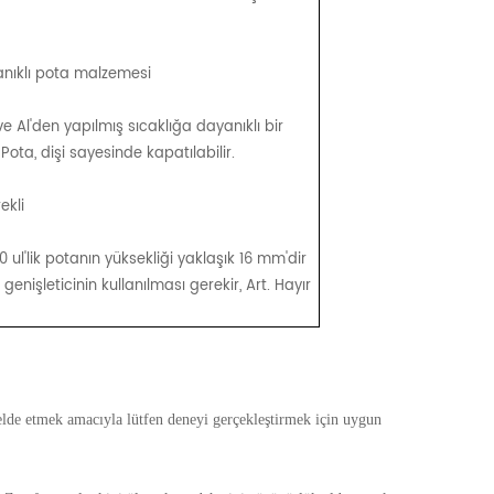
nıklı pota malzemesi
ve Al'den yapılmış sıcaklığa dayanıklı bir
Pota, dişi sayesinde kapatılabilir.
ekli
 ul'lik potanın yüksekliği yaklaşık 16 mm'dir
 genişleticinin kullanılması gerekir, Art. Hayır
 elde etmek amacıyla lütfen deneyi gerçekleştirmek için uygun