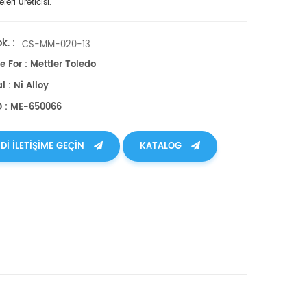
eri üreticisi.
k. :
CS-MM-020-13
e For : Mettler Toledo
l : Ni Alloy
O : ME-650066
DI ILETIŞIME GEÇIN
KATALOG