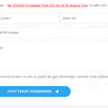
nu :
ME-650066'ya Eşdeğer Pimli 500 ΜL HP Ni Alaşımlı Pota
CS-MM-020-
r mesaj bırakın ve size e-posta ile geri döneceğiz. normal canlı sohbet
FIYAT TEKLIFI GÖNDERMEK