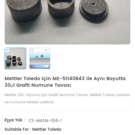
Mettler Toledo Için ME-51140843 Ile Aynı Boyutta
30μl Grafit Numune Tavası
Mettler DSC ölçümü için Grafit Numune Tavası. Mettler Toledo potaları
ve numune kefeleri üreticisi.
Eşya Yok. :
CS-MASM-004-1
Suitable For : Mettler Toledo