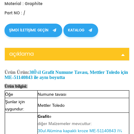
Material : Graphite
Part NO : /
ŞIMDI ILETIŞIME GEÇIN
KATALOG
açıklama
Ürün
Ürün:
30Î¼l Grafit Numune Tavası, Mettler Toledo için
ME-51140843 ile aynı boyutta
Ürün bilgisi:
Öğe
Numune tavası
Şunlar için
Mettler Toledo
uygundur:
Grafit
e
diğer Malzemeler mevcuttur:
30ul Alümina kapaklı kroze ME-51140843 ï¼