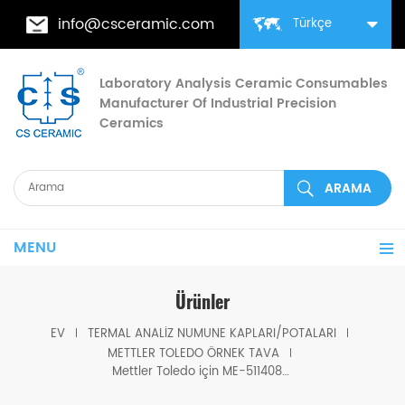
info@csceramic.com
Türkçe
Laboratory Analysis Ceramic Consumables
Manufacturer Of Industrial Precision
Ceramics
MENU
Ürünler
EV
TERMAL ANALIZ NUMUNE KAPLARI/POTALARI
METTLER TOLEDO ÖRNEK TAVA
Mettler Toledo için ME-51140843 ile aynı boyutta 30μl Grafit Numune Tavası