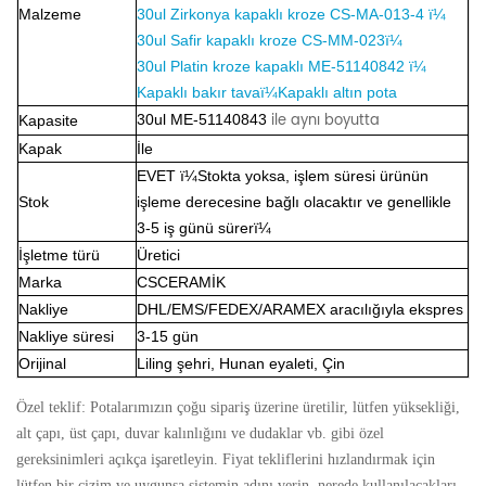
Malzeme
30ul Zirkonya kapaklı kroze CS-MA-013-4 ï¼
30ul Safir kapaklı kroze CS-MM-023ï¼
30ul Platin kroze kapaklı ME-51140842 ï¼
Kapaklı bakır tavaï¼Kapaklı altın pota
ile aynı boyutta
30
ul ME-51140843
Kapasite
Kapak
İle
EVET
ï¼
Stokta yoksa, işlem süresi ürünün
Stok
işleme derecesine bağlı olacaktır ve genellikle
3-5 iş günü sürer
ï¼
İşletme türü
Üretici
Marka
CSCERAMİK
Nakliye
DHL/EMS/FEDEX/ARAMEX aracılığıyla ekspres
Nakliye süresi
3-15 gün
Orijinal
Liling şehri, Hunan eyaleti, Çin
Özel teklif: Potalarımızın çoğu sipariş üzerine üretilir, lütfen yüksekliği,
alt çapı, üst çapı, duvar kalınlığını ve dudaklar vb. gibi özel
gereksinimleri açıkça işaretleyin. Fiyat tekliflerini hızlandırmak için
lütfen bir çizim ve uygunsa sistemin adını verin. nerede kullanılacakları.