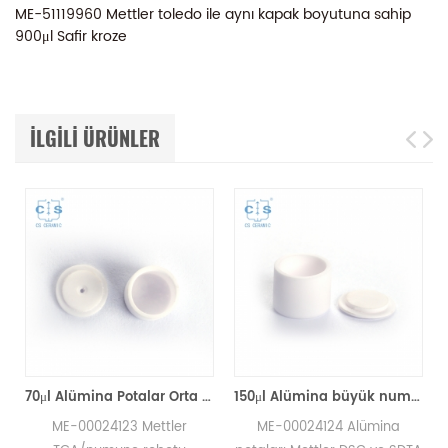
ME-51119960 Mettler toledo ile aynı kapak boyutuna sahip
900μl Safir kroze
ILGILI ÜRÜNLER
lı 50μl Alümina pota D5.4 * 3.5mm
70μl Alümina Potalar Orta Kapaklı ME-00024123 Mettler Toledo TGA/Örnek Robot için
150μl Alümina büyük numune tava potaları, Mettler Toledo için kapaklı ME-00024124
ME-00024123 Mettler
ME-00024124 Alümina