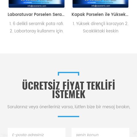
Laboratuvar Porselen Seramik Pota Rafı
Kapak Porselen ile Yüksek Form Seramik Potalar
1. 6 delikli seramik pota rafı.
1. Yüksek dirençli korozyon 2.
2. Labortoray kullanımı için.
Sıcaklıktaki keskin
değişikliklere dayanın. 3.
Kimyasal ve fiziksel
analizlerin gerektirdiği
gereksinimleri karşılayın.
ÜCRETSIZ FIYAT TEKLIFI
ISTEMEK
Sorularınız veya önerileriniz varsa, lütfen bize bir mesaj bırakın,