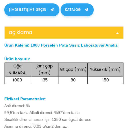
ŞIMDI ILETIŞIME GEÇIN
KATALOG
açıklama
Ürün Kalemi:
1000 Porselen Pota Sırsız Laboratuvar Analizi
Ürün boyutu:
Öğe
jant
çap
Alt
çap (mm)
Yükseklik (mm)
NUMARA.
(mm)
1000
135
80
150
Fiziksel Parametreler:
Asit direnci: %
99,5'ten fazla Alkali direnci: %97'den fazla
Sıcaklık direnci: sırsız için 1380 santigrat derece
Aşınma direnci: 0,03 g/cm2'den az