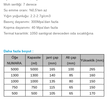
Moh sertliği: 7 derece
Su emme oranı: %0,5'ten az
Yığın yoğunluğu: 2.2-2.7g/cm3
Basınç dayanımı: 300Mpa'dan fazla
Kopma dayanımı: 40 Mpa'dan fazla
Termal kararlılık: 1050 santigrat dereceden oda sıcaklığına
Daha fazla boyut
:
Öğe
Kapasite
jant
çap
Alt
çap
Yükseklik (mm)
NUMARA.
(ml)
(mm)
(mm)
5000
5000
165
100
265
1300
1300
140
85
160
1000
1000
135
80
150
750
750
115
65
150
500
500
105
65
170