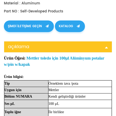
Material : Aluminum
Part NO : Self-Developed Products​
ŞIMDI ILETIŞIME GEÇIN
KATALOG
açıklama
Ürün Öğesi:
Mettler toledo için 100μl Alüminyum potalar
w/pin w/kapak
Ürün bilgisi:
Tip
Örneklem
tava
/pota
Uygun
için
Mettler
Bölüm
NUMARA
Kendi geliştirdiği ürünler
Ses
μL
100
μL
Toplu iğne
İle birlikte