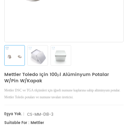
Mettler Toledo Için 100μl Alüminyum Potalar
W/pin W/kapak
Mettler DSC ve TGA ölçümleri için iğneli numune kaplarına sahip alüminyum potalar.
Mettler Toledo potaları ve numune tavaları üreticisi.
Eşya Yok. :
CS-MM-018-3
Suitable For : Mettler