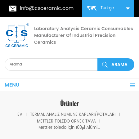
info@csceramic.com
Türkçe
Laboratory Analysis Ceramic Consumables
Manufacturer Of Industrial Precision
Ceramics
MENU
Ürünler
EV
TERMAL ANALIZ NUMUNE KAPLARI/POTALARI
METTLER TOLEDO ÖRNEK TAVA
Mettler toledo için 100μl Alüminyum potalar w/pin w/kapak