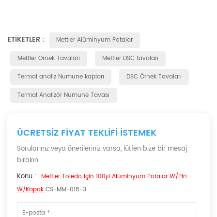
ETIKETLER :
Mettler Alüminyum Potalar
Mettler Örnek Tavaları
Mettler DSC tavaları
Termal analiz Numune kapları
DSC Örnek Tavaları
Termal Analizör Numune Tavası
ÜCRETSIZ FIYAT TEKLIFI ISTEMEK
Sorularınız veya önerileriniz varsa, lütfen bize bir mesaj
bırakın,
Konu :
Mettler Toledo Için 100μl Alüminyum Potalar W/pin
W/kapak
CS-MM-018-3