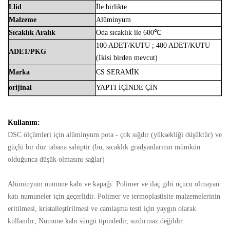
Llid
İle birlikte
Malzeme
Alüminyum
Sıcaklık
Aralık
Oda
sıcaklık
ile
600℃
100 ADET/KUTU
;
400
ADET/KUTU
ADET/PKG
(İkisi birden
mevcut)
Marka
CS
SERAMİK
orijinal
YAPTI
İÇİNDE
ÇİN
Kullanım:
DSC ölçümleri için alüminyum pota - çok sığdır (yüksekliği düşüktür) ve
güçlü bir düz tabana sahiptir (bu, sıcaklık gradyanlarının mümkün
olduğunca düşük olmasını sağlar)
Alüminyum numune kabı ve kapağı: Polimer ve ilaç gibi uçucu olmayan
katı numuneler için geçerlidir. Polimer ve termoplastisite malzemelerinin
eritilmesi, kristalleştirilmesi ve camlaşma testi için yaygın olarak
kullanılır; Numune kabı süngü tipindedir, sızdırmaz değildir.